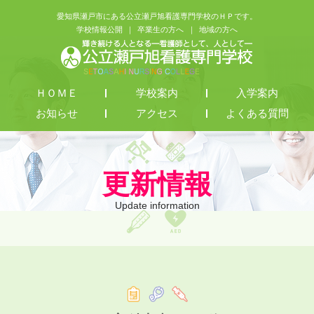
愛知県瀬戸市にある公立瀬戸旭看護専門学校のＨＰです。
学校情報公開
卒業生の方へ
地域の方へ
ＨＯＭＥ
学校案内
入学案内
お知らせ
アクセス
よくある質問
更新情報
Update information