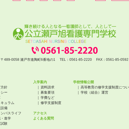
〒489-0058 瀬戸市進陶町6番地の1
TEL：
0561-85-2220
FAX：
0561-85-0592
入学案内
学校情報公開
育方針
資料請求
高等教育の修学支援制度につい
リシー
募集要項
学校（組合）運営
革
学費など
リキュラム
修学支援制度
校設備
ャンパスライフ
アクセス
職・進学
よくある質問
家試験