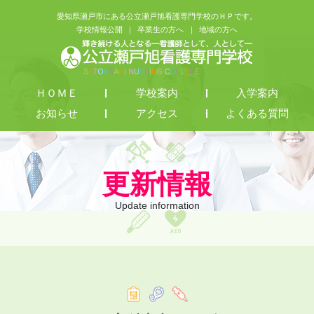
愛知県瀬戸市にある公立瀬戸旭看護専門学校のＨＰです。
学校情報公開
卒業生の方へ
地域の方へ
ＨＯＭＥ
学校案内
入学案内
お知らせ
アクセス
よくある質問
更新情報
Update information