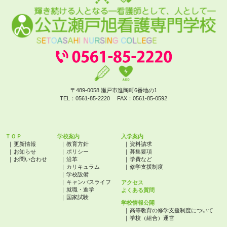
〒489-0058 瀬戸市進陶町6番地の1
TEL：
0561-85-2220
FAX：
0561-85-0592
ＴＯＰ
学校案内
入学案内
更新情報
教育方針
資料請求
お知らせ
ポリシー
募集要項
お問い合わせ
沿革
学費など
カリキュラム
修学支援制度
学校設備
キャンパスライフ
アクセス
就職・進学
よくある質問
国家試験
学校情報公開
高等教育の修学支援制度について
学校（組合）運営