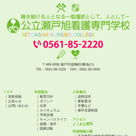
〒489-0058 瀬戸市進陶町6番地の1
TEL：
0561-85-2220
FAX：
0561-85-0592
ＴＯＰ
学校案内
入学案内
更新情報
教育方針
資料請求
お知らせ
ポリシー
募集要項
お問い合わせ
沿革
学費など
カリキュラム
修学支援制度
学校設備
キャンパスライフ
アクセス
就職・進学
よくある質問
国家試験
学校情報公開