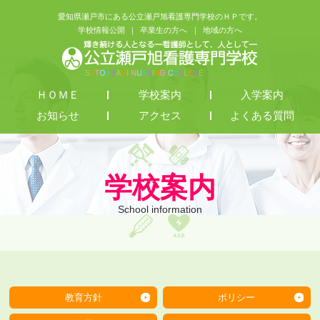
愛知県瀬戸市にある公立瀬戸旭看護専門学校のＨＰです。
学校情報公開
卒業生の方へ
地域の方へ
ＨＯＭＥ
学校案内
入学案内
お知らせ
アクセス
よくある質問
学校案内
School information
教育方針
ポリシー